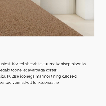
ndustest. Korteri sisearhitektuurne kontseptsiooniks
ledaid toone, et avardada korteri
uitu, kuldse joonega marmorit ning kuldseid
eeritud võimalikult funktsionaalne.