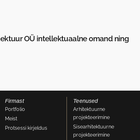
itektuur OÜ intellektuaalne omand ning
Firmast
Teenused
Portfolio
Arhitektuurne
projekteerimine
Meist
Sisearhitektuurne
Protsessi kirjeldus
projekteerimine