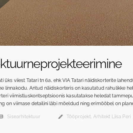
ektuurneprojekteerimine
ti üks viiest Tatari tn 6a, ehk VIA Tatari näidiskorterite lahe
ne linnakodu. Antud näidiskorteris on kasutatud rahulikke he
rteri viimistluskontseptsioonis kasutatakse heledat tammep
ng on viimase detailini läbi mõeldud ning erimööbel on plan
Sisearhitektuur
Tööprojekt, Arhitekt Liisa Peri