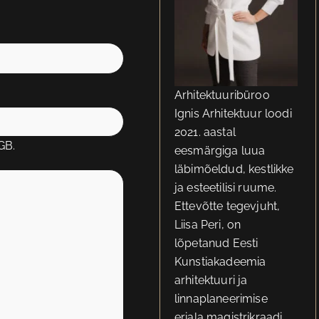
Arhitektuuribüroo
Ignis Arhitektuur loodi
2021. aastal
 GB.
eesmärgiga luua
läbimõeldud, kestlikke
ja esteetilisi ruume.
Ettevõtte tegevjuht,
Liisa Peri, on
lõpetanud Eesti
Kunstiakadeemia
arhitektuuri ja
linnaplaneerimise
eriala magistrikraadi