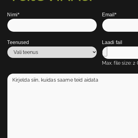
Nimi
*
Email
*
Teenused
Laadi fail
Max. file size: 2
Lisa
info