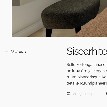
Sisearhit
Detailid
Selle korteriga lahenda
on luua õrn ja elegant
ruumiplaneeringut. Ko
detaile. Ruumiplaneeri
2023-2024